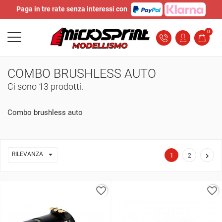
Paga in tre rate senza interessi con
0
COMBO BRUSHLESS AUTO
Ci sono 13 prodotti.
Combo brushless auto

RILEVANZA

1
2
favorite_border
favorite_border