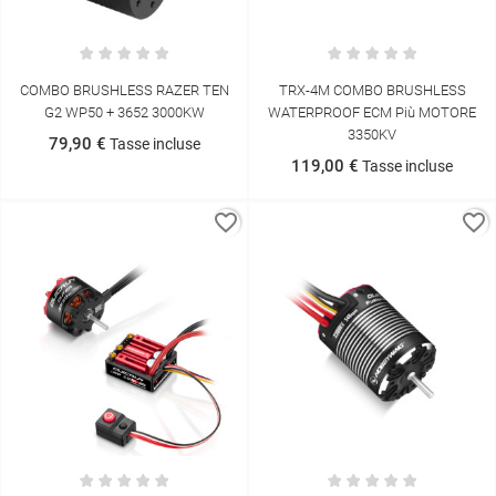
COMBO BRUSHLESS RAZER TEN
TRX-4M COMBO BRUSHLESS
G2 WP50 + 3652 3000KW
WATERPROOF ECM Più MOTORE
3350KV
79,90 €
Tasse incluse
119,00 €
Tasse incluse
favorite_border
favorite_border