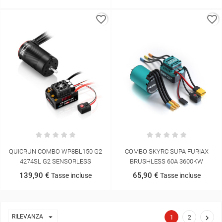
favorite_border
favorite_border
QUICRUN COMBO WP8BL150 G2
COMBO SKYRC SUPA FURIAX
4274SL G2 SENSORLESS
BRUSHLESS 60A 3600KW
139,90 €
65,90 €
Tasse incluse
Tasse incluse

RILEVANZA

1
2