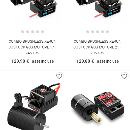
COMBO BRUSHLESS XERUN
COMBO BRUSHLESS XERUN
JUSTOCK G3S MOTORE 17T
JUSTOCK G3S MOTORE 21T
2450KW
2050KW
129,90 €
129,80 €
Tasse incluse
Tasse incluse
favorite_border
favorite_border