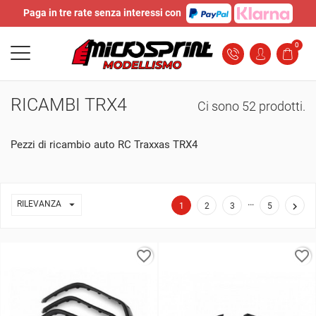
Paga in tre rate senza interessi con
0
RICAMBI TRX4
Ci sono 52 prodotti.
Pezzi di ricambio auto RC Traxxas TRX4
…

RILEVANZA

1
2
3
5
favorite_border
favorite_border