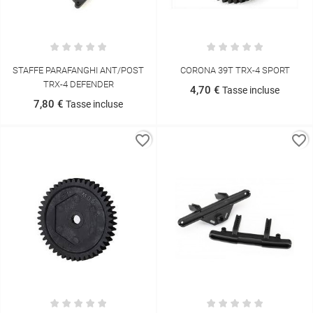
STAFFE PARAFANGHI ANT/POST
CORONA 39T TRX-4 SPORT
TRX-4 DEFENDER
4,70 €
Tasse incluse
7,80 €
Tasse incluse
favorite_border
favorite_border