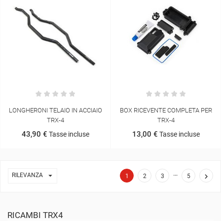
LONGHERONI TELAIO IN ACCIAIO
BOX RICEVENTE COMPLETA PER
TRX-4
TRX-4
43,90 €
13,00 €
Tasse incluse
Tasse incluse
…

RILEVANZA

1
2
3
5
RICAMBI TRX4