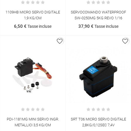
1109HB MICRO SERVO DIGITALE
SERVOCOMANDO WATERPROOF
1,9 KG/CM
SW-0250MG 5KG REVO 1/16
6,50 €
37,90 €
Tasse incluse
Tasse incluse
favorite_border
favorite_border
PDI-1181MG MINI SERVO INGR.
SRT T06 MICRO SERVO DIGITALE
METALLICI 3,5 KG/CM
2,8KG/0,12SEC 7,4V