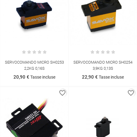
SERVOCOMANDO MICRO SH0253
SERVOCOMANDO MICRO SH0254
2,2KG 0,16S
3,9KG 0,13S
20,90 €
22,90 €
Tasse incluse
Tasse incluse
favorite_border
favorite_border