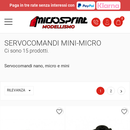
Paga in tre rate senza interessi con
0
SERVOCOMANDI MINI-MICRO
Ci sono 15 prodotti.
Servocomandi nano, micro e mini

RILEVANZA

1
2
favorite_border
favorite_border