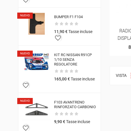
NUOVO
BUMPER F1 F104
RADI
11,90 €
Tasse incluse
favorite_border
DISPL
8
NUOVO
KIT RC NISSAN R91CP
1/10 SENZA
REGOLATORE
VISTA
165,00 €
Tasse incluse
favorite_border
NUOVO
F103 AVANTRENO
RINFORZATO CARBONIO
9,90 €
Tasse incluse
favorite_border