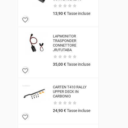
13,90 €
Tasse incluse
favorite_border
LAPMONITOR
TRASPONDER
CONNETTORE
JR/FUTABA
35,00 €
Tasse incluse
favorite_border
CARTEN T410 RALLY
UPPER DECK IN
CARBONIO
24,90 €
Tasse incluse
favorite_border