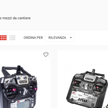
 e mezzi da cantiere



ORDINA PER
RILEVANZA
favorite_border