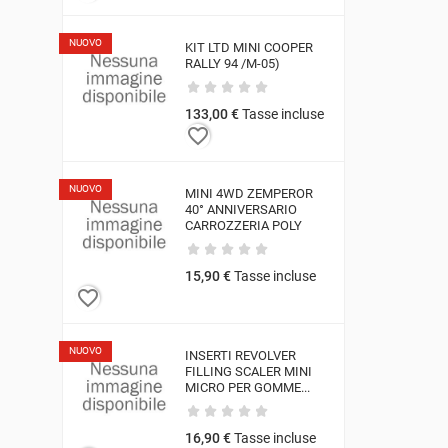
NUOVO
KIT LTD MINI COOPER
RALLY 94 /M-05)
133,00 €
Tasse incluse
favorite_border
NUOVO
MINI 4WD ZEMPEROR
40° ANNIVERSARIO
CARROZZERIA POLY
15,90 €
Tasse incluse
favorite_border
NUOVO
INSERTI REVOLVER
FILLING SCALER MINI
MICRO PER GOMME...
16,90 €
Tasse incluse