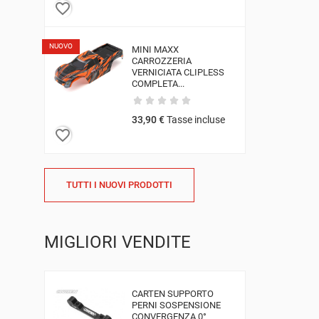
favorite_border
NUOVO
MINI MAXX
CARROZZERIA
VERNICIATA CLIPLESS
COMPLETA...
33,90 €
Tasse incluse
favorite_border
TUTTI I NUOVI PRODOTTI
MIGLIORI VENDITE
CARTEN SUPPORTO
PERNI SOSPENSIONE
CONVERGENZA 0°