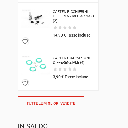
CARTEN BICCHIERINI
DIFFERENZIALE ACCIAIO
(2)
14,90 €
Tasse incluse
favorite_border
CARTEN GUARNIZIONI
DIFFERENZIALE (4)
3,90 €
Tasse incluse
favorite_border
TUTTE LE MIGLIORI VENDITE
IN SALDO