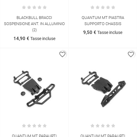
BLACKBULL BRACCI
QUANTUM MT PIASTRA
SOSPENSIONE ANT. IN ALLUMINIO
SUPPORTO CHASSIS
(2)
9,50 €
Tasse incluse
14,90 €
Tasse incluse
favorite_border
favorite_border
QUANTUM MT PARAURTI
QUANTUM MT PARAURTI