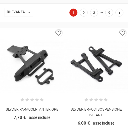
…

RILEVANZA

1
2
3
9
favorite_border
favorite_border
SLYDER PARACOLPI ANTERIORE
SLYDER BRACCI SOSPENSIONE
INF. ANT.
7,70 €
Tasse incluse
6,00 €
Tasse incluse