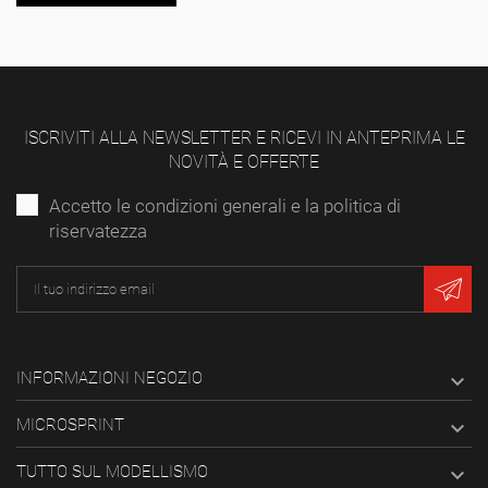
ISCRIVITI ALLA NEWSLETTER E RICEVI IN ANTEPRIMA LE
NOVITÀ E OFFERTE
Accetto le condizioni generali e la politica di
riservatezza
INFORMAZIONI NEGOZIO

MICROSPRINT

TUTTO SUL MODELLISMO
