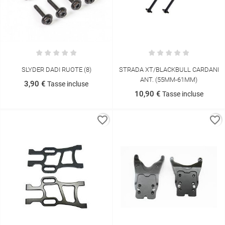
SLYDER DADI RUOTE (8)
STRADA XT/BLACKBULL CARDANI
ANT. (55MM-61MM)
3,90 €
Tasse incluse
10,90 €
Tasse incluse
favorite_border
favorite_border