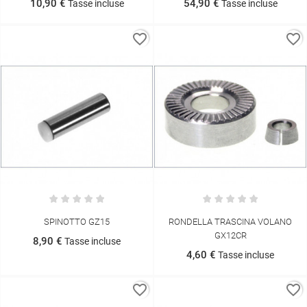
10,90 €
54,90 €
Tasse incluse
Tasse incluse
favorite_border
favorite_border
SPINOTTO GZ15
RONDELLA TRASCINA VOLANO
GX12CR
8,90 €
Tasse incluse
4,60 €
Tasse incluse
favorite_border
favorite_border