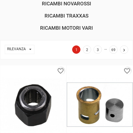
RICAMBI NOVAROSSI
RICAMBI TRAXXAS
RICAMBI MOTORI VARI
…

RILEVANZA

1
2
3
69
favorite_border
favorite_border