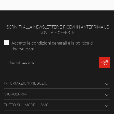
ISCRIVITI ALLA NEWSLETTER E RICEVI IN ANTEPRIMA LE
NOVITÀ E OFFERTE
Accetto le condizioni generali e la politica di
riservatezza
INFORMAZIONI NEGOZIO

MICROSPRINT

TUTTO SUL MODELLISMO
