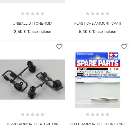
UNIBALL OTTONE 4MM
PLASTICHE AMMORT. CVA II
2,50 €
5,40 €
Tasse incluse
Tasse incluse
favorite_border
favorite_border
CORPO AMMORTIZZATORE MINI
STELO AMMORTIZZ.II CORTO 2PZ