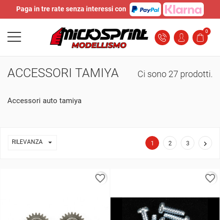
Paga in tre rate senza interessi con
0
ACCESSORI TAMIYA
Ci sono 27 prodotti.
Accessori auto tamiya

RILEVANZA

1
2
3
favorite_border
favorite_border