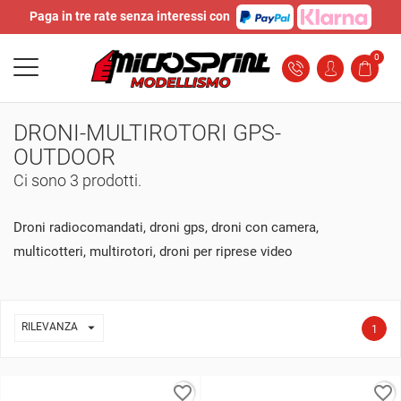
Paga in tre rate senza interessi con
0
DRONI-MULTIROTORI GPS-
OUTDOOR
Ci sono 3 prodotti.
Droni radiocomandati, droni gps, droni con camera,
multicotteri, multirotori, droni per riprese video

RILEVANZA
1
favorite_border
favorite_border