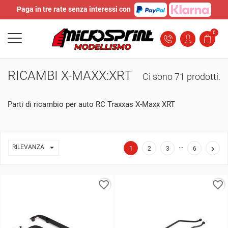
Paga in tre rate senza interessi con
0
RICAMBI X-MAXX:XRT
Ci sono 71 prodotti.
Parti di ricambio per auto RC Traxxas X-Maxx XRT
…

RILEVANZA

1
2
3
6
favorite_border
favorite_border