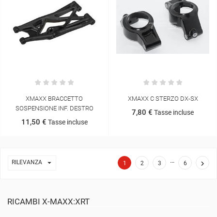
XMAXX BRACCETTO
XMAXX C STERZO DX-SX
SOSPENSIONE INF. DESTRO
7,80 €
Tasse incluse
11,50 €
Tasse incluse
…

RILEVANZA

1
2
3
6
RICAMBI X-MAXX:XRT