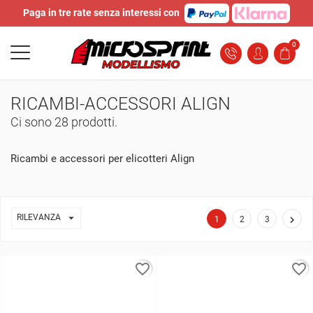
Paga in tre rate senza interessi con
0
RICAMBI-ACCESSORI ALIGN
Ci sono 28 prodotti.
Ricambi e accessori per elicotteri Align

RILEVANZA

1
2
3
favorite_border
favorite_border