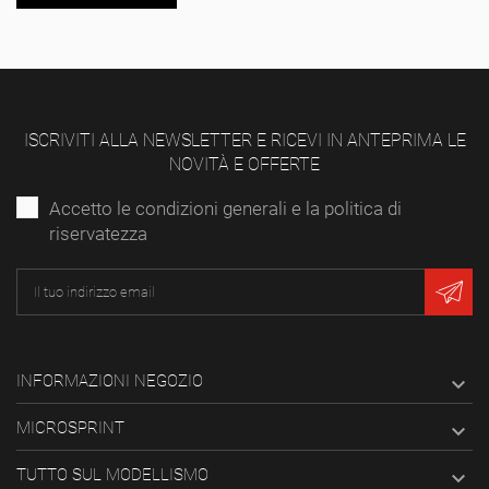
ISCRIVITI ALLA NEWSLETTER E RICEVI IN ANTEPRIMA LE
NOVITÀ E OFFERTE
Accetto le condizioni generali e la politica di
riservatezza
INFORMAZIONI NEGOZIO

MICROSPRINT

TUTTO SUL MODELLISMO
