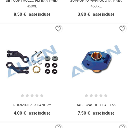
SET CONTROLLO FLYBAR T-REX
SUPPORTO PIANI QUOTA T-REX
450XL
450 XL
8,50 €
3,80 €
Tasse incluse
Tasse incluse
favorite_border
favorite_border
GOMMINI PER CANOPY
BASE WASHOUT ALU V2
4,00 €
7,50 €
Tasse incluse
Tasse incluse