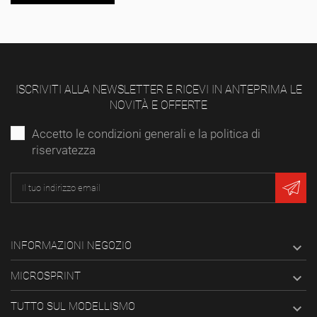
ISCRIVITI ALLA NEWSLETTER E RICEVI IN ANTEPRIMA LE
NOVITÀ E OFFERTE
Accetto le condizioni generali e la politica di
riservatezza
INFORMAZIONI NEGOZIO

MICROSPRINT

TUTTO SUL MODELLISMO
