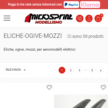
Paga in tre rate senza interessi con
0
ELICHE-OGIVE-MOZZI
Ci sono 59 prodotti.
Eliche, ogive, mozzi, per aeromodelli elettrici
…

RILEVANZA

1
2
3
5
favorite_border
favorite_border