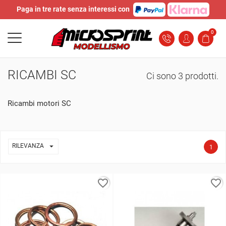
Paga in tre rate senza interessi con
0
RICAMBI SC
Ci sono 3 prodotti.
Ricambi motori SC

RILEVANZA
1
favorite_border
favorite_border