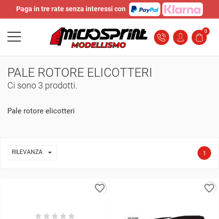
Paga in tre rate senza interessi con
0
PALE ROTORE ELICOTTERI
Ci sono 3 prodotti.
Pale rotore elicotteri

RILEVANZA
1
favorite_border
favorite_border