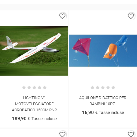
favorite_border
favorite_border
LIGHTING V1
AQUILONE DIDATTICO PER
MOTOVELEGGIATORE
BAMBINI 10PZ.
ACROBATICO 150CM PNP
16,90 €
Tasse incluse
189,90 €
Tasse incluse
favorite_border
favorite_border