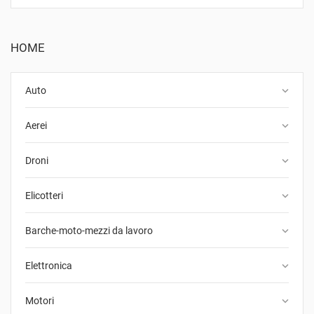
HOME
keyboard_arrow_down
Auto
keyboard_arrow_down
Aerei
keyboard_arrow_down
Droni
keyboard_arrow_down
Elicotteri
keyboard_arrow_down
Barche-moto-mezzi da lavoro
keyboard_arrow_down
Elettronica
keyboard_arrow_down
Motori