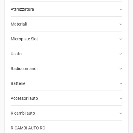
keyboard_arrow_down
Attrezzatura
keyboard_arrow_down
Materiali
keyboard_arrow_down
Micropiste Slot
keyboard_arrow_down
Usato
keyboard_arrow_down
Radiocomandi
keyboard_arrow_down
Batterie
keyboard_arrow_down
Accessori auto
keyboard_arrow_down
Ricambi auto
RICAMBI AUTO RC