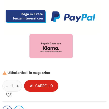
Ultimi articoli in magazzino

AL CARRELLO
favorite_border