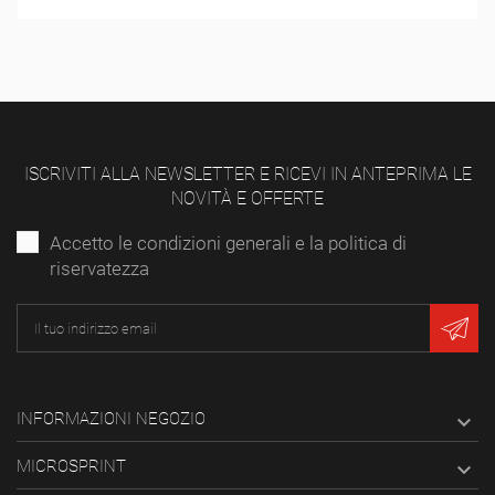
ISCRIVITI ALLA NEWSLETTER E RICEVI IN ANTEPRIMA LE
NOVITÀ E OFFERTE
Accetto le condizioni generali e la politica di
riservatezza
INFORMAZIONI NEGOZIO

MICROSPRINT
